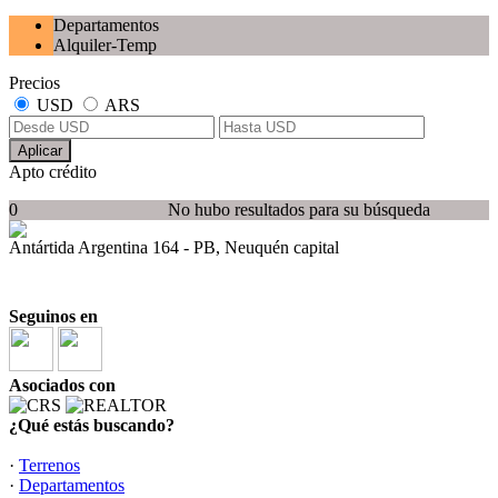
Departamentos
Alquiler-Temp
Precios
USD
ARS
Aplicar
Apto crédito
0
No hubo resultados para su búsqueda
Antártida Argentina 164 - PB, Neuquén capital
Seguinos en
Asociados con
¿Qué estás buscando?
·
Terrenos
·
Departamentos