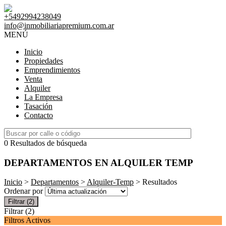
+5492994238049
info@inmobiliariapremium.com.ar
MENÚ
Inicio
Propiedades
Emprendimientos
Venta
Alquiler
La Empresa
Tasación
Contacto
0 Resultados de búsqueda
DEPARTAMENTOS EN ALQUILER TEMP
Inicio
>
Departamentos
>
Alquiler-Temp
> Resultados
Ordenar por
Filtrar
(2)
Filtrar
(2)
Filtros Activos