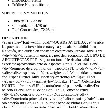
Disposición: Frente
Crédito: No especificado
SUPERFICIES Y MEDIDAS
Cubierta: 157.82 m²
Semicubierta: 14.78 m²
Total Construido: 172.06 m²
DESCRIPCIÓN
<span style="font-weight: bold;">QUARZ AVENIDA 794 te abre
las puertas a una inversión estratégica y de alta rentabilidad en
Neuquén, una ciudad en constante crecimiento.</span><div><br>
</div><div>El diseño interior, a cargo del reconocido EQUIPO DE
ARQUITECTAS FEF, asegura un inmueble de alta calidad y
excelente aprovechamiento de espacios.</div><div><br></div>
<div>Semipiso de 2 dormitorios – Tipología N.º 1</div><div><br>
</div><div><span style="font-weight: bold;">La unidad contará
con:</span></div><div><span style="font-size: 14px;"><br>
</span></div><div><span style="font-size: 14px;">Orientación
NORTE al frente y SUR al contrafrente</span></div><div>Dos
balcones</div><div>Cocina</div><div>Comedor</div>
<div>Baño completo</div><div>Dos dormitorios</div>
<div>Dormitorio principal con vestidor, baño en suite y balcón con
orientación sur</div><div>Toilette / baño de visitas</div><div>
<br></div><div><span style="font-weight: bold;">Superficies: