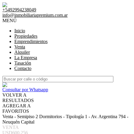
+5492994238049
info@inmobiliariapremium.com.ar
MENÚ
Inicio
Propiedades
Emprendimientos
Venta
Alquiler
La Empresa
Tasación
Contacto
Consultar por Whatsapp
VOLVER A
RESULTADOS
AGREGAR A
FAVORITOS
Venta - Semipiso 2 Dormitorios - Tipología 1 - Av. Argentina 794 -
Neuquén Capital
VENTA
USD600.256