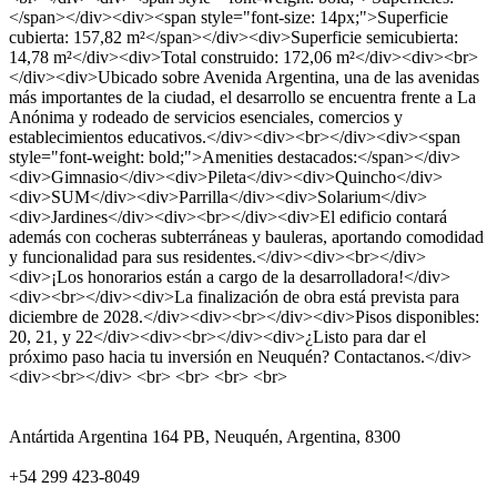
</span></div><div><span style="font-size: 14px;">Superficie
cubierta: 157,82 m²</span></div><div>Superficie semicubierta:
14,78 m²</div><div>Total construido: 172,06 m²</div><div><br>
</div><div>Ubicado sobre Avenida Argentina, una de las avenidas
más importantes de la ciudad, el desarrollo se encuentra frente a La
Anónima y rodeado de servicios esenciales, comercios y
establecimientos educativos.</div><div><br></div><div><span
style="font-weight: bold;">Amenities destacados:</span></div>
<div>Gimnasio</div><div>Pileta</div><div>Quincho</div>
<div>SUM</div><div>Parrilla</div><div>Solarium</div>
<div>Jardines</div><div><br></div><div>El edificio contará
además con cocheras subterráneas y bauleras, aportando comodidad
y funcionalidad para sus residentes.</div><div><br></div>
<div>¡Los honorarios están a cargo de la desarrolladora!</div>
<div><br></div><div>La finalización de obra está prevista para
diciembre de 2028.</div><div><br></div><div>Pisos disponibles:
20, 21, y 22</div><div><br></div><div>¿Listo para dar el
próximo paso hacia tu inversión en Neuquén? Contactanos.</div>
<div><br></div> <br> <br> <br> <br>
Antártida Argentina 164 PB, Neuquén, Argentina, 8300
+54 299 423-8049