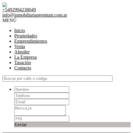
+5492994238049
info@inmobiliariapremium.com.ar
MENÚ
Inicio
Propiedades
Emprendimientos
Venta
Alquiler
La Empresa
Tasación
Contacto
Enviar